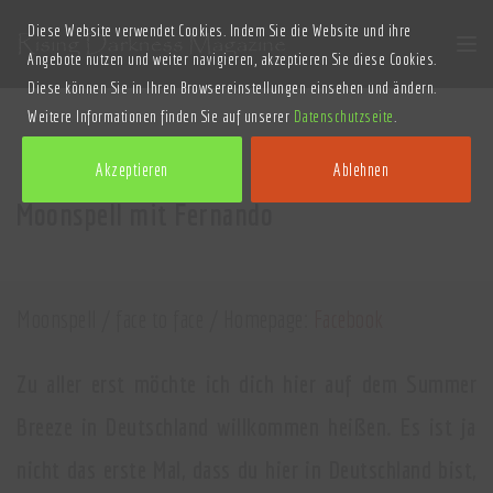
Diese Website verwendet Cookies. Indem Sie die Website und ihre
Angebote nutzen und weiter navigieren, akzeptieren Sie diese Cookies.
Diese können Sie in Ihren Browsereinstellungen einsehen und ändern.
Weitere Informationen finden Sie auf unserer
Datenschutzseite
.
Akzeptieren
Ablehnen
Moonspell mit Fernando
Moonspell / face to face / Homepage:
Facebook
Zu aller erst möchte ich dich hier auf dem Summer
Breeze in Deutschland willkommen heißen. Es ist ja
nicht das erste Mal, dass du hier in Deutschland bist,