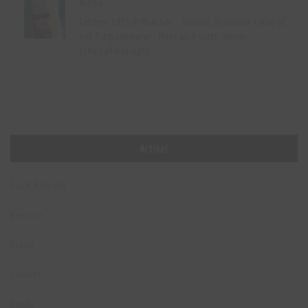
martin
Geboren 1975 in München - Gründer, Redakteur. Fotograf
und Programmierer - Mehr auch unter:
martin-
schulz.photography
Artikel
Anaal Nathrakh
Neurosis
Andlát
Zatokrev
Dimma