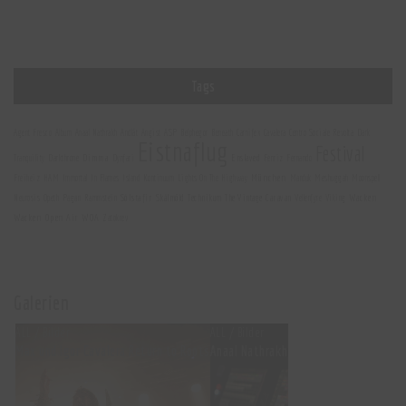
Tags
Agent Fresco
Album
Anaal Nathrakh
Andlát
Angist
ASP
Belphegor
Beneath
Carnifex
Cavalera
Centro Sociale Revolta
Dark
Eistnaflug
Festival
Dimma
Enslaved
Tranquility
Darkthrone
Dynfari
Fenriz
Fernando
München
Freiheiz
HAM
Immortal
In Flames
Island
Kontinuum
Lights On The Highway
Marduk
Meshuggah
Moonspell
Sólstafir
Wacken
Skálmöld
Technikum
The Vintage Caravan
Neurosis
Opeth
Pagan
Rammstein
Vellenfyre
Viking
Wacken Open Air
WOA
Zatokrev
Galerien
ALL / Bilder
ALL / Bilder
Max und Igor Cavalera Return to Roots
Anaal Nathrakh