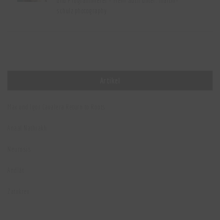
und Programmierer - Mehr auch unter:
martin-
schulz.photography
Artikel
Max und Igor Cavalera Return to Roots
Anaal Nathrakh
Neurosis
Andlát
Zatokrev