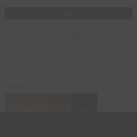
Tags
Amorphis
Agent Fresco
Album
Alice Cooper
Anaal Nathrakh
ASP
Belphegor
Beneath
Carcass
Carnifex
Cavalera
Centro Sociale
Eistnaflug
Festival
Enslaved
Revolta
Dark Tranquility
Darkthrone
Dynfari
Fenriz
Freiheiz
München
HAM
Immolation
Immortal
Inquisition
Kontinuum
Lights On The Highway
Marduk
Meshuggah
Moonspell
Sólstafir
Skálmöld
The Vintage Caravan
Nailed To Obscurity
Neurosis
Opeth
Pagan
Rammstein
Talco
The Atom Tanks
Wacken
Wacken Open Air
WOA
Vellenfyre
Zatokrev
Galerien
ALL / Bilder
ALL / Bilder
Max und Igor Cavalera Return to Roots
Anaal Nathrakh
Copyright © 2018 Rising Darkness |
Impressum
|
Datenschutz