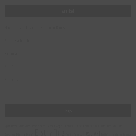
Artikel
Max und Igor Cavalera Return to Roots
Anaal Nathrakh
Neurosis
Andlát
Zatokrev
Tags
Amorphis
Agent Fresco
Album
Alice Cooper
Andlát
Angist
Belphegor
Carnifex
Centro Sociale Revolta
Dark Tranquility
Eistnaflug
Festival
Dimma
Darkthrone
Dynfari
Fenriz
Fernando
Freiheiz
Immolation
Immortal