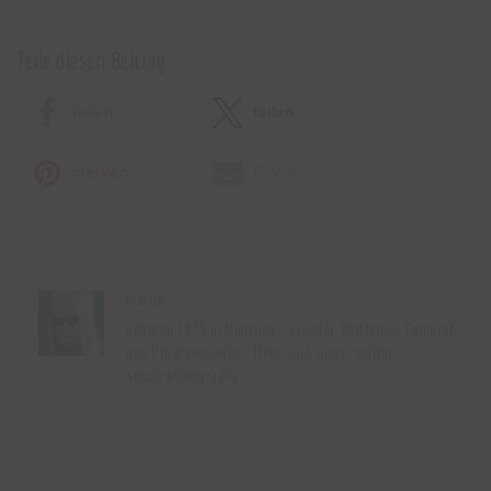
Teile diesen Beitrag
teilen
teilen
merken
E-Mail
martin
Geboren 1975 in München - Gründer, Redakteur. Fotograf
und Programmierer - Mehr auch unter:
martin-
schulz.photography