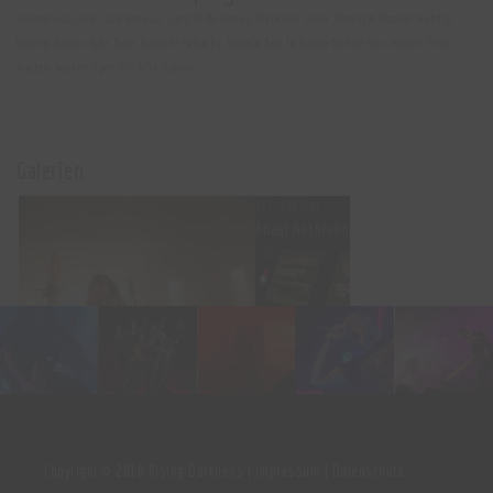
München
In Flames
Inquisition
Island
Kontinuum
Lights On The Highway
Marduk
Meshuggah
Moonspell
Nailed To
Sólstafir
Skálmöld
Technikum
Obscurity
Neurosis
Opeth
Pagan
Rammstein
Talco
The Atom Tanks
Vellenfyre
Viking
Wacken
Wacken Open Air
WOA
Zatokrev
Galerien
ALL / Bilder
ALL / Bilder
Max und Igor Cavalera Return to Roots
Anaal Nathrakh
ALL / Allgemein / Bilder
ALL / Bilder
ALL / Bilder
Neurosis
Andlát
Zatokrev
Copyright © 2018 Rising Darkness |
Impressum
|
Datenschutz