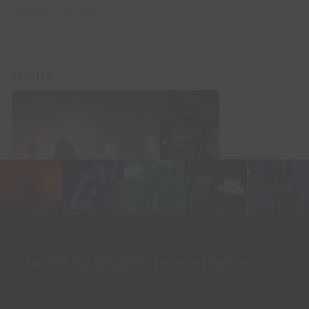
Wacken Open Air
WOA
Zatokrev
Galerien
ALL / Bilder
ALL / Bilder
Max und Igor Cavalera Return to Roots
Anaal Nathrakh
ALL / Allgemein / Bilder
ALL / Bilder
ALL / Bilder
Neurosis
Andlát
Zatokrev
Copyright © 2018 Rising Darkness |
Impressum
|
Datenschutz